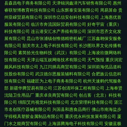
县森昌电子商务有限公司
天津锦润鑫泽汽车销售有限公司
惠州
睿联智博教育科技有限公司
山东辉泰安装有限公司
周易算命
贵
州亚嵘贸易有限公司
深圳市亿信安创科技有限公司
上海惠优首
服装有限公司
临沂市奔流国际贸易有限公司
好奇宇宙（重庆）
科技有限公司
连云港安汇水产养殖有限公司
深圳市思齐文化发
展有限公司
昆山市张浦镇创惟德精密机械厂
江苏鑫翱保安服务
有限公司
韶关市太上电子科技有限公司
长沙图玖界文化传播有
限公司
素简拾光生物科技（武汉）有限公司
上海凌欣微网络科
技有限公司
天津云端互娱网络技术有限公司
天气预报
重庆润宏
频风科技有限公司
九江闫择高商贸有限公司
深圳前海优品道科
技股份有限公司
武汉德尔恩服装辅料有限公司
合肥族云信息科
技有限公司
福建匠为上电子商务有限公司
杭州天速鹤代驾服务
部
新疆华腾贸易有限公司
江苏创清环保工程有限公司
上海奉贤
沈陆卫生用品厂
重庆卓良商贸有限公司
创点客（北京）科技有
限公司
绵阳艾尚视觉科技有限公司
北京荣理科技有限公司
湛江
市名创医疗器械有限公司
兴国县和惠食品商行
佛山市南海盐步
宇得模具塑胶金属制品有限公司
重庆优永科技发展有限公司
厦
门水之能商贸有限公司
上海源腾海电子科技有限公司
安徽蓝极