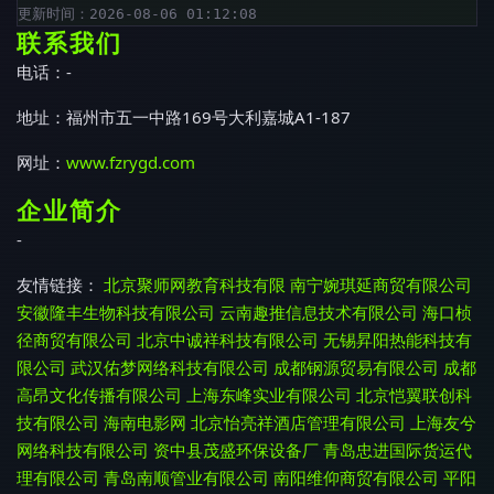
更新时间：2026-08-06 01:12:08
联系我们
电话：-
地址：福州市五一中路169号大利嘉城A1-187
网址：
www.fzrygd.com
企业简介
-
友情链接：
北京聚师网教育科技有限
南宁婉琪延商贸有限公司
安徽隆丰生物科技有限公司
云南趣推信息技术有限公司
海口桢
径商贸有限公司
北京中诚祥科技有限公司
无锡昇阳热能科技有
限公司
武汉佑梦网络科技有限公司
成都钢源贸易有限公司
成都
高昂文化传播有限公司
上海东峰实业有限公司
北京恺翼联创科
技有限公司
海南电影网
北京怡亮祥酒店管理有限公司
上海友兮
网络科技有限公司
资中县茂盛环保设备厂
青岛忠进国际货运代
理有限公司
青岛南顺管业有限公司
南阳维仰商贸有限公司
平阳