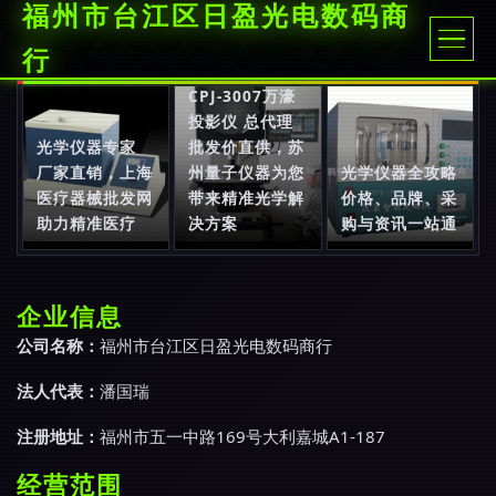
福州市台江区日盈光电数码商
行
CPJ-3007万濠
投影仪 总代理
光学仪器专家
批发价直供，苏
厂家直销，上海
州量子仪器为您
光学仪器全攻略
医疗器械批发网
带来精准光学解
价格、品牌、采
助力精准医疗
决方案
购与资讯一站通
企业信息
公司名称：
福州市台江区日盈光电数码商行
法人代表：
潘国瑞
注册地址：
福州市五一中路169号大利嘉城A1-187
经营范围